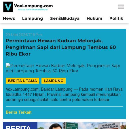
Lewati
ke
konten
News
Lampung
Seni&Budaya
Hukum
Politik
29 Mei 2026 7:16 Pm
Permintaan Hewan Kurban Melonjak,
Pengiriman Sapi dari Lampung Tembus 60
Ribu Ekor
,
BERITA UTAMA
LAMPUNG
VoxLampung.com, Bandar Lampung — Pada momen Hari Raya
Iduladha 1447 Hijriah, Provinsi Lampung kembali menunjukkan
perannya sebagai salah satu sentra peternakan terbesar
Berita Terkait
BERITA