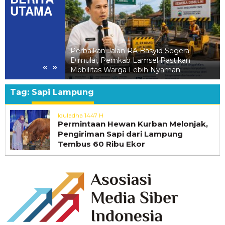
UTAMA
n Jalan RA Basyid Segera
Lantunkan Surat Al-Bayyinah,
 Pemkab Lamsel Pastikan
Rulung Raya Dihadiahi Umrah
«
»
s Warga Lebih Nyaman
Egi
Tag:
Sapi Lampung
Iduladha 1447 H
Permintaan Hewan Kurban Melonjak,
Pengiriman Sapi dari Lampung
Tembus 60 Ribu Ekor