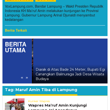
VoxLampung.com, Bandar Lampung – Wakil Presiden Republik
Indonesia KH Ma’ruf Amin melakukan kunjungan ke Provinsi
Lampung. Gubernur Lampung Arinal Djunaidi menyambut
kedatangan
Berita Terkait
BERITA
UTAMA
l Balinuraga,
Diarak di Atas Bade 24 Meter, Bupati Egi
ang Hidupkan Desa
Canangkan Balinuraga Jadi Desa Wisata
«
»
luarga
Budaya
Tag:
Maruf Amin Tiba di Lampung
Kunker Wapres
Wapres Ma’ruf Amin Kunjungi