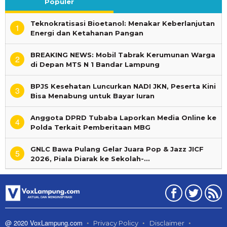
Populer
Teknokratisasi Bioetanol: Menakar Keberlanjutan
1
Energi dan Ketahanan Pangan
BREAKING NEWS: Mobil Tabrak Kerumunan Warga
2
di Depan MTS N 1 Bandar Lampung
BPJS Kesehatan Luncurkan NADI JKN, Peserta Kini
3
Bisa Menabung untuk Bayar Iuran
Anggota DPRD Tubaba Laporkan Media Online ke
4
Polda Terkait Pemberitaan MBG
GNLC Bawa Pulang Gelar Juara Pop & Jazz JICF
5
2026, Piala Diarak ke Sekolah-…
@ 2020 VoxLampung.com
Privacy Policy
Disclaimer