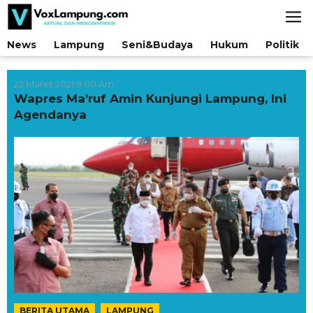
Lewati
ke
konten
News
Lampung
Seni&Budaya
Hukum
Politik
22 Maret 2021 9:00 Am
Wapres Ma’ruf Amin Kunjungi Lampung, Ini
Agendanya
,
BERITA UTAMA
LAMPUNG