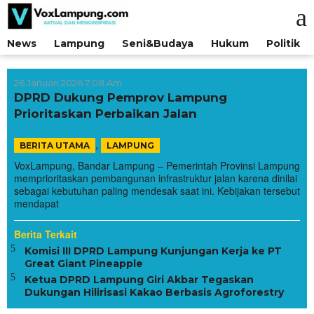
Lewati
ke
konten
News
Lampung
Seni&Budaya
Hukum
Politik
26 Januari 2026 7:08 Am
DPRD Dukung Pemprov Lampung
Prioritaskan Perbaikan Jalan
,
BERITA UTAMA
LAMPUNG
VoxLampung, Bandar Lampung – Pemerintah Provinsi Lampung
memprioritaskan pembangunan infrastruktur jalan karena dinilai
sebagai kebutuhan paling mendesak saat ini. Kebijakan tersebut
mendapat
Berita Terkait
Komisi III DPRD Lampung Kunjungan Kerja ke PT
Great Giant Pineapple
Ketua DPRD Lampung Giri Akbar Tegaskan
Dukungan Hilirisasi Kakao Berbasis Agroforestry
 Tabrak
PRI Lampung Perkuat Struktur hingga