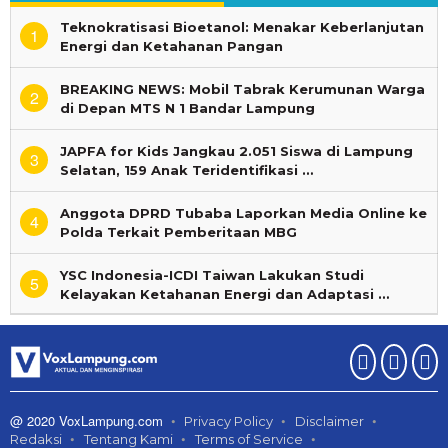
Teknokratisasi Bioetanol: Menakar Keberlanjutan
1
Energi dan Ketahanan Pangan
BREAKING NEWS: Mobil Tabrak Kerumunan Warga
2
di Depan MTS N 1 Bandar Lampung
JAPFA for Kids Jangkau 2.051 Siswa di Lampung
3
Selatan, 159 Anak Teridentifikasi …
Anggota DPRD Tubaba Laporkan Media Online ke
4
Polda Terkait Pemberitaan MBG
YSC Indonesia-ICDI Taiwan Lakukan Studi
5
Kelayakan Ketahanan Energi dan Adaptasi …
@ 2020 VoxLampung.com
Privacy Policy
Disclaimer
Redaksi
Tentang Kami
Terms of Service