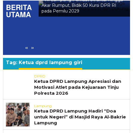
BERITA
epan MTS N 1
Akar Rumput, Bidik 50 Kursi DPR RI
pada Pemilu 2029
UTAMA
«
»
Tag:
Ketua dprd lampung giri
DPRD
Ketua DPRD Lampung Apresiasi dan
Motivasi Atlet pada Kejuaraan Tinju
Polresta 2026
Lampung
Ketua DPRD Lampung Hadiri “Doa
untuk Negeri” di Masjid Raya Al-Bakrie
Lampung