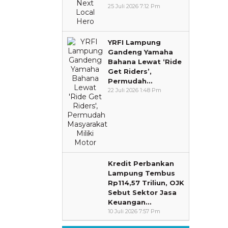
25 Juli 2026 7:12 Pm
YRFI Lampung
Gandeng Yamaha
Bahana Lewat ‘Ride
Get Riders’,
Permudah…
22 Juli 2026 1:48 Pm
Kredit Perbankan
Lampung Tembus
Rp114,57 Triliun, OJK
Sebut Sektor Jasa
Keuangan…
10 Juli 2026 7:57 Pm