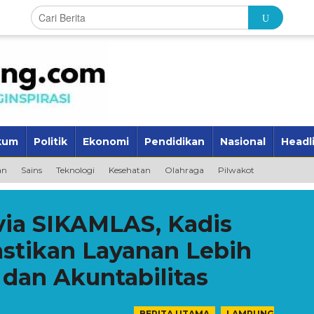
kum
Politik
Ekonomi
Pendidikan
Nasional
Headl
an
Sains
Teknologi
Kesehatan
Olahraga
Pilwakot
via SIKAMLAS, Kadis
stikan Layanan Lebih
 dan Akuntabilitas
,
BERITA UTAMA
LAMPUNG