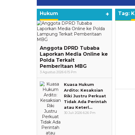
Hukum
+
Tag:
K
Anggota DPRD Tubaba
Laporkan Media Online ke
Polda Terkait
Pemberitaan MBG
3 Agustus 2026 6:15 Pm
Kuasa Hukum
Ardito: Kesaksian
Riki Justru Perkuat
Tidak Ada Perintah
atau Keterl…
30 Juli 2026 6:26 Pm