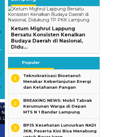
Ketum Mighrul Lappung
a
Bersatu Konsisten Kenalkan
Budaya Daerah di Nasional,
Didu…
Populer
t
P
Teknokratisasi Bioetanol:
1
Menakar Keberlanjutan Energi
n
dan Ketahanan Pangan
BREAKING NEWS: Mobil Tabrak
2
Kerumunan Warga di Depan
MTS N 1 Bandar Lampung
g
Kenalkan Budaya Lampung,
BPJS Kesehatan Luncurkan
Mighrul Lappung Bersatu
NADI JKN, Peserta Kini Bisa
BPJS Kesehatan Luncurkan NADI
3
Populerkan Sekubal Balak di
Menabung untuk Bayar
JKN, Peserta Kini Bisa Menabung
Jakarta
Iuran
untuk Bayar Iuran