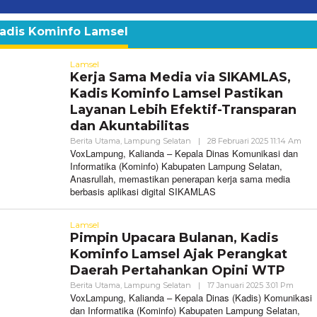
adis Kominfo Lamsel
Lamsel
Kerja Sama Media via SIKAMLAS,
Kadis Kominfo Lamsel Pastikan
Layanan Lebih Efektif-Transparan
dan Akuntabilitas
Ole
Berita Utama
,
Lampung Selatan
|
28 Februari 2025 11:14 Am
Vox
VoxLampung, Kalianda – Kepala Dinas Komunikasi dan
Informatika (Kominfo) Kabupaten Lampung Selatan,
Anasrullah, memastikan penerapan kerja sama media
berbasis aplikasi digital SIKAMLAS
Lamsel
Pimpin Upacara Bulanan, Kadis
Kominfo Lamsel Ajak Perangkat
Daerah Pertahankan Opini WTP
Oleh
Berita Utama
,
Lampung Selatan
|
17 Januari 2025 3:01 Pm
VoxL
VoxLampung, Kalianda – Kepala Dinas (Kadis) Komunikasi
dan Informatika (Kominfo) Kabupaten Lampung Selatan,