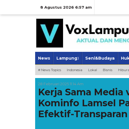
Lewati
ke
8 Agustus 2026 6:57 am
konten
News
Lampung
Seni&Budaya
Hu
# News Topics
Indonesia
Lokal
Bisnis
Hibur
28 Februari 2025 11:14 Am
Kerja Sama Media 
Kominfo Lamsel Pa
Efektif-Transparan