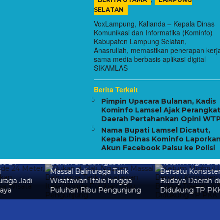
SELATAN
VoxLampung, Kalianda – Kepala Dinas
Komunikasi dan Informatika (Kominfo)
Kabupaten Lampung Selatan,
Anasrullah, memastikan penerapan kerj
sama media berbasis aplikasi digital
SIKAMLAS
Berita Terkait
Pimpin Upacara Bulanan, Kadis
Kominfo Lamsel Ajak Perangka
Daerah Pertahankan Opini WT
Nama Bupati Lamsel Dicatut,
Kepala Dinas Kominfo Laporka
Akun Facebook Palsu ke Polisi
Bukan di Bali, Ngaben
Ketum Mighrul Lappung
Massal Balinuraga Tarik
Bersatu Konsisten Kenalkan
Wisatawan Italia hingga
Budaya Daerah di Nasional,
Puluhan Ribu Pengunjung
Didukung TP PKK Lampun