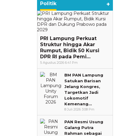
Politik
+
PRI Lampung Perkuat
Struktur hingga Akar
Rumput, Bidik 50 Kursi
DPR RI pada Pemi…
5 Agustus 2026 6:41 Pm
BM PAN Lampung
Satukan Barisan
Jelang Kongres,
Targetkan Jadi
Lokomotif
Kemenang…
8 Juli 2026 3:08 Pm
PAN Resmi Usung
Galang Putra
Rahman sebagai