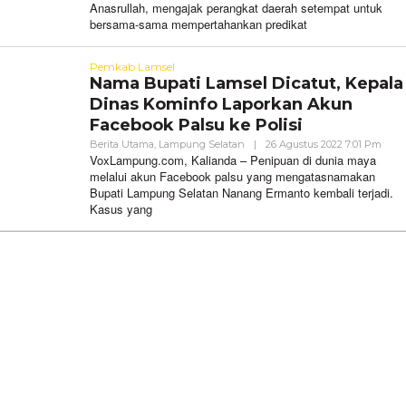
Anasrullah, mengajak perangkat daerah setempat untuk
bersama-sama mempertahankan predikat
Pemkab Lamsel
Nama Bupati Lamsel Dicatut, Kepala
Dinas Kominfo Laporkan Akun
Facebook Palsu ke Polisi
Oleh
Berita Utama
,
Lampung Selatan
|
26 Agustus 2022 7:01 Pm
VoxL
VoxLampung.com, Kalianda – Penipuan di dunia maya
melalui akun Facebook palsu yang mengatasnamakan
Bupati Lampung Selatan Nanang Ermanto kembali terjadi.
Kasus yang