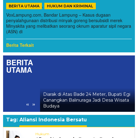
,
BERITA UTAMA
HUKUM DAN KRIMINAL
VoxLampung.com, Bandar Lampung – Kasus dugaan
penyalahgunaan distribusi minyak goreng bersubsidi merek
Minyakita yang melibatkan seorang oknum aparatur sipil negara
(ASN) di
Berita Terkait
BERITA
UTAMA
l Balinuraga,
Diarak di Atas Bade 24 Meter, Bupati Egi
ang Hidupkan Desa
Canangkan Balinuraga Jadi Desa Wisata
«
»
luarga
Budaya
Tag:
Aliansi Indonesia Bersatu
Hukum