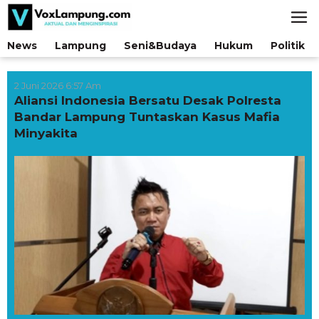
Lewati
ke
konten
News
Lampung
Seni&Budaya
Hukum
Politik
2 Juni 2026 6:57 Am
Aliansi Indonesia Bersatu Desak Polresta
Bandar Lampung Tuntaskan Kasus Mafia
Minyakita