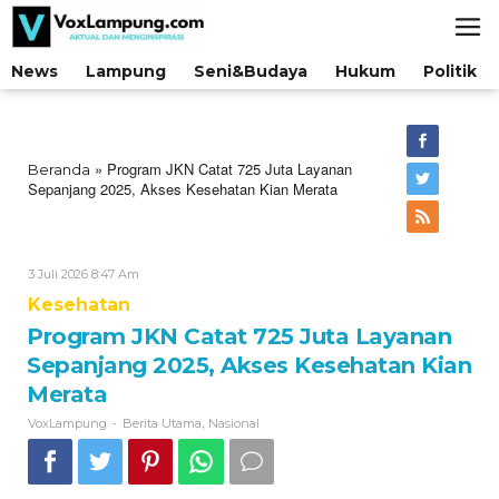
Lewati
ke
konten
News
Lampung
Seni&Budaya
Hukum
Politik
»
Program JKN Catat 725 Juta Layanan
Beranda
Sepanjang 2025, Akses Kesehatan Kian Merata
Oleh
3 Juli 2026 8:47 Am
VoxLampung
Kesehatan
Program JKN Catat 725 Juta Layanan
Sepanjang 2025, Akses Kesehatan Kian
Merata
-
,
VoxLampung
Berita Utama
Nasional