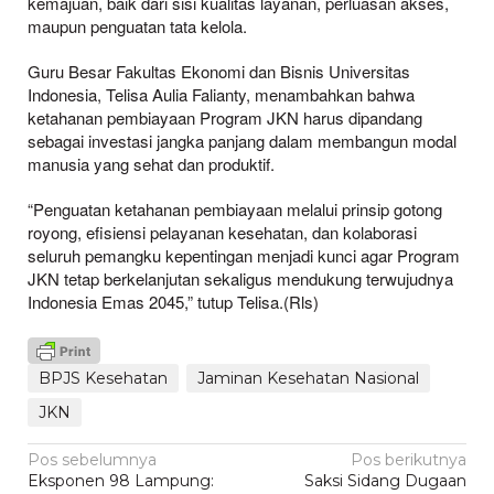
kemajuan, baik dari sisi kualitas layanan, perluasan akses,
maupun penguatan tata kelola.
Guru Besar Fakultas Ekonomi dan Bisnis Universitas
Indonesia, Telisa Aulia Falianty, menambahkan bahwa
ketahanan pembiayaan Program JKN harus dipandang
sebagai investasi jangka panjang dalam membangun modal
manusia yang sehat dan produktif.
“Penguatan ketahanan pembiayaan melalui prinsip gotong
royong, efisiensi pelayanan kesehatan, dan kolaborasi
seluruh pemangku kepentingan menjadi kunci agar Program
JKN tetap berkelanjutan sekaligus mendukung terwujudnya
Indonesia Emas 2045,” tutup Telisa.(Rls)
BPJS Kesehatan
Jaminan Kesehatan Nasional
JKN
Navigasi
Pos sebelumnya
Pos berikutnya
Eksponen 98 Lampung:
Saksi Sidang Dugaan