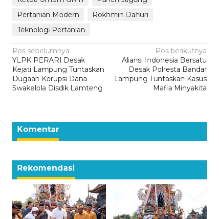
Pertanian Modern
Rokhmin Dahuri
Teknologi Pertanian
Navigasi
Pos sebelumnya
Pos berikutnya
YLPK PERARI Desak
Aliansi Indonesia Bersatu
pos
Kejati Lampung Tuntaskan
Desak Polresta Bandar
Dugaan Korupsi Dana
Lampung Tuntaskan Kasus
Swakelola Disdik Lamteng
Mafia Minyakita
Komentar
Rekomendasi