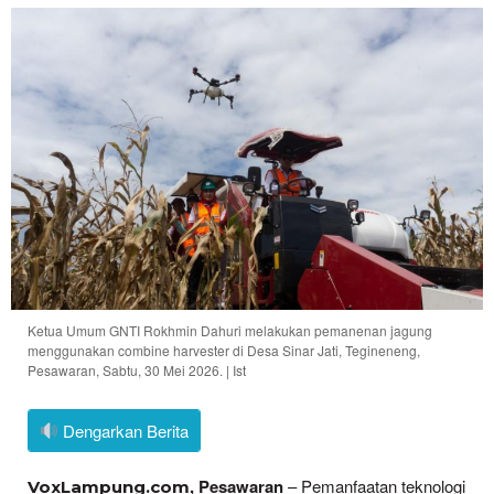
Ketua Umum GNTI Rokhmin Dahuri melakukan pemanenan jagung
menggunakan combine harvester di Desa Sinar Jati, Tegineneng,
Pesawaran, Sabtu, 30 Mei 2026. | Ist
Dengarkan Berita
, Pesawaran
– Pemanfaatan teknologi
VoxLampung.com