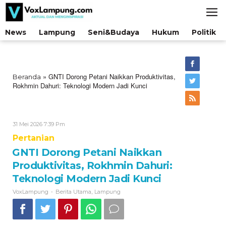
Lewati
ke
konten
News
Lampung
Seni&Budaya
Hukum
Politik
»
GNTI Dorong Petani Naikkan Produktivitas,
Beranda
Rokhmin Dahuri: Teknologi Modern Jadi Kunci
Oleh
31 Mei 2026 7:39 Pm
VoxLampung
Pertanian
GNTI Dorong Petani Naikkan
Produktivitas, Rokhmin Dahuri:
Teknologi Modern Jadi Kunci
-
,
VoxLampung
Berita Utama
Lampung