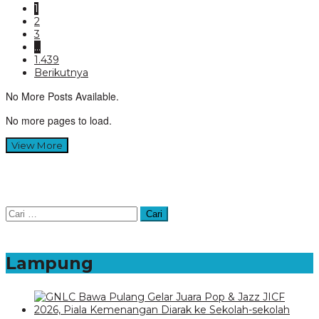
1
2
3
…
1.439
Berikutnya
No More Posts Available.
No more pages to load.
View More
Cari
untuk:
Lampung