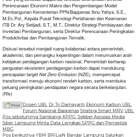
Perencanaan Ekonomi Makro dan Pengembangan Model
Pembangunan Kementerian PPN/Bappenas Ibnu Yahya, S.E.,
M.Ec.Pol., Kepala Pusat Teknologi Pertahanan dan Keamanan
ITB Dr. Ary Setijadi, S.T., M.T., Direktur Strategi Pembiayaan dan
Investasi Pembangunan, serta Direktur Perencanaan Peningkatan
Produktivitas dan Pembangunan Tematik.
Diskusi tersebut menjadi ruang kolaborasi antara pemerintah,
akademisi, dan pemangku kepentingan dalam merumuskan arah
kebijakan perdagangan karbon nasional. Pemerintah berharap
penguatan ekosistem perdagangan karbon dapat mendukung
pencapaian target
Net Zero Emission
(NZE), mempercepat
transformasi menuju ekonomi rendah karbon, serta membuka
peluang peningkatan pendapatan negara secara berkelanjutan.
(Rls)
Dosen UBL
Dr Tri Damayanti
Ekonom Karbon UBL
Forum Nasional Bappenas
Strategi Smart MRV
UBL
Navigasi
Pos sebelumnya
Sambangi KPPG, Sekber Asosiasi Media
Siber Lampung Minta Data Lengkap SPPG dan Pengelola
pos
MBG
Pos berikutnya
YBM BRILiaN Bandar Lampung Salurkan