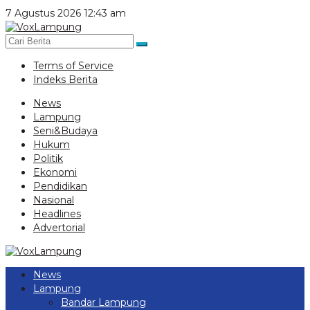
Lewati
7 Agustus 2026 12:43 am
ke
konten
Terms of Service
Indeks Berita
News
Lampung
Seni&Budaya
Hukum
Politik
Ekonomi
Pendidikan
Nasional
Headlines
Advertorial
News
Lampung
Bandar Lampung