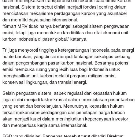
dalam meningkatkan transparansi dan akurasi data emisi karbon
nasional. Sistem tersebut dinilai menjadi fondasi penting dalam
menciptakan mekanisme perdagangan karbon yang akuntabel
dan memiliki daya saing internasional.
“Smart MRV tidak hanya berfungsi sebagai sistem pengawasan
emisi, tetapi juga menentukan kredibilitas dan nilai ekonomi unit
karbon Indonesia di pasar global,” katanya.
Tri juga menyoroti tingginya ketergantungan Indonesia pada energi
nonterbarukan, yang dinilai menjadi tantangan sekaligus peluang
dalam pengembangan pasar karbon nasional. Besarnya potensi
emisi membuka ruang yang lebih luas bagi Indonesia untuk
menghasilkan unit karbon melalui program mitigasi emisi,
konservasi lingkungan, dan transisi energi.
Selain penguatan sistem, aspek regulasi dan kepastian hukum
juga dinilai menjadi faktor krusial dalam menciptakan pasar karbon
yang sehat dan berkelanjutan. Menurutnya, kepastian hukum
terkait mekanisme perdagangan dan penetapan harga karbon
akan menjadi kunci dalam meningkatkan kepercayaan investor
dan memperluas kerja sama internasional.
FGD yang diinisiasi Bappenas tersebut turut dihadiri Direktur