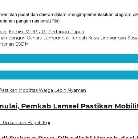
.
pemerintah pusat dan daerah dalam mengimplementasikan program pe
tahanan pangan nasional.(Rls)
nadi
Komisi IV DPR RI
Pertanian Papua
man Bangun Gaharu Lampung di Tengah Krisis Lingkungan-Sosia
enterian ESDM
imulai, Pemkab Lamsel Pastikan Mobi