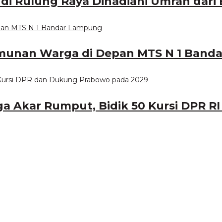
di Rulung Raya Dihadiahi Umrah dari 
munan Warga di Depan MTS N 1 Band
a Akar Rumput, Bidik 50 Kursi DPR RI