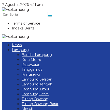
Lewati
7 Agustus 2026 4:21 am
ke
konten
Terms of Service
Indeks Berita
News
Lampung
Bandar Lampung
Kota Metro
Pesawaran
Tanggamus
Pringsewu
Lampung Selatan
Lampung Tengah
Lampung Timur
Lampung Utara
Tulang Bawang
Tulang Bawang Barat
Mesuji