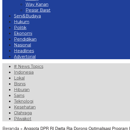
Way Kanan
Pesisir Barat
Seni&Budaya
Hukum
Politik
Ekonomi
Pendidikan
Nasional
Headlines
Advertorial
# News Topics
Indonesia
Lokal
Bisnis
Hiburan
Sains
Teknologi
Kesehatan
Olahraga
Pilwakot
»
Anggota DPR RI Dwita Ria Dorong Optimalisasi Program 
Beranda