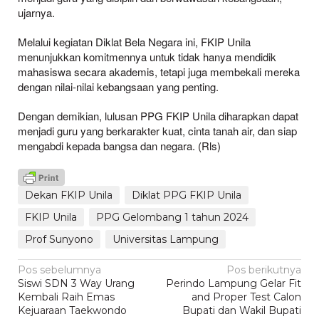
ujarnya.
Melalui kegiatan Diklat Bela Negara ini, FKIP Unila
menunjukkan komitmennya untuk tidak hanya mendidik
mahasiswa secara akademis, tetapi juga membekali mereka
dengan nilai-nilai kebangsaan yang penting.
Dengan demikian, lulusan PPG FKIP Unila diharapkan dapat
menjadi guru yang berkarakter kuat, cinta tanah air, dan siap
mengabdi kepada bangsa dan negara. (Rls)
Dekan FKIP Unila
Diklat PPG FKIP Unila
FKIP Unila
PPG Gelombang 1 tahun 2024
Prof Sunyono
Universitas Lampung
Navigasi
Pos sebelumnya
Pos berikutnya
Siswi SDN 3 Way Urang
Perindo Lampung Gelar Fit
pos
Kembali Raih Emas
and Proper Test Calon
Kejuaraan Taekwondo
Bupati dan Wakil Bupati