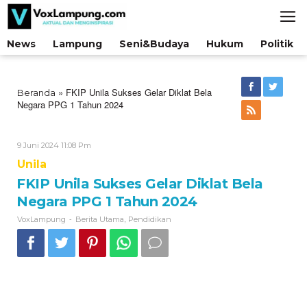
Lewati
ke
konten
News
Lampung
Seni&Budaya
Hukum
Politik
»
FKIP Unila Sukses Gelar Diklat Bela
Beranda
Negara PPG 1 Tahun 2024
Oleh
9 Juni 2024 11:08 Pm
VoxLampung
Unila
FKIP Unila Sukses Gelar Diklat Bela
Negara PPG 1 Tahun 2024
-
,
VoxLampung
Berita Utama
Pendidikan