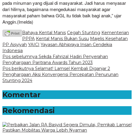
pada minuman yang dijual di masyarakat. Jadi harus menyasar
dari hilirnya, bagaimana mengedukasi masyarakat agar
masyarakat paham bahwa GGL itu tidak baik bagi anak,” ujar
Anggin.(Imelda)
Bahaya Kental Manis
Cegah Stunting
Kementerian
PPPA
Kental Manis Bukan Susu
Majelis Kesehatan
PP Aisyiyah
YAICI
Yayasan Abhipraya Insan Cendekia
Indonesia
Navigasi
Pos sebelumnya
Sekda Fahrizal Hadiri Penyerahan
Penghargaan Paritrana Awards Tahun 2023
pos
Pos berikutnya
Selamat! Lamsel Kembali Diganjar 2
Penghargaan Aksi Konvergensi Percepatan Penurunan
Stunting 2024
Komentar
Rekomendasi