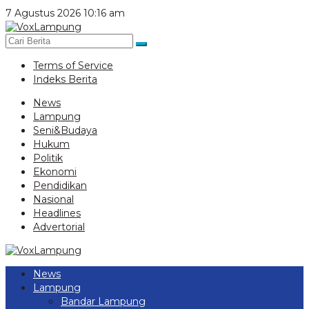
Lewati
7 Agustus 2026 10:16 am
ke
konten
Terms of Service
Indeks Berita
News
Lampung
Seni&Budaya
Hukum
Politik
Ekonomi
Pendidikan
Nasional
Headlines
Advertorial
News
Lampung
Bandar Lampung