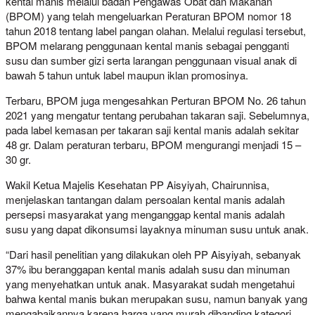
kental manis melalui badan Pengawas Obat dan Makanan
(BPOM) yang telah mengeluarkan Peraturan BPOM nomor 18
tahun 2018 tentang label pangan olahan. Melalui regulasi tersebut,
BPOM melarang penggunaan kental manis sebagai pengganti
susu dan sumber gizi serta larangan penggunaan visual anak di
bawah 5 tahun untuk label maupun iklan promosinya.
Terbaru, BPOM juga mengesahkan Perturan BPOM No. 26 tahun
2021 yang mengatur tentang perubahan takaran saji. Sebelumnya,
pada label kemasan per takaran saji kental manis adalah sekitar
48 gr. Dalam peraturan terbaru, BPOM mengurangi menjadi 15 –
30 gr.
Wakil Ketua Majelis Kesehatan PP Aisyiyah, Chairunnisa,
menjelaskan tantangan dalam persoalan kental manis adalah
persepsi masyarakat yang menganggap kental manis adalah
susu yang dapat dikonsumsi layaknya minuman susu untuk anak.
“Dari hasil penelitian yang dilakukan oleh PP Aisyiyah, sebanyak
37% ibu beranggapan kental manis adalah susu dan minuman
yang menyehatkan untuk anak. Masyarakat sudah mengetahui
bahwa kental manis bukan merupakan susu, namun banyak yang
mengabaikannya karena harga yang murah dibanding kategori