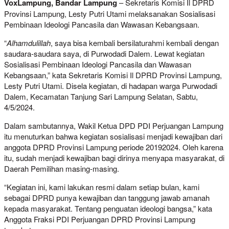
VoxLampung, Bandar Lampung
– Sekretaris Komisi Il DPRD
Provinsi Lampung, Lesty Putri Utami melaksanakan Sosialisasi
Pembinaan Ideologi Pancasila dan Wawasan Kebangsaan.
“
Alhamdulillah
, saya bisa kembali bersilaturahmi kembali dengan
saudara-saudara saya, di Purwodadi Dalem. Lewat kegiatan
Sosialisasi Pembinaan Ideologi Pancasila dan Wawasan
Kebangsaan,” kata Sekretaris Komisi Il DPRD Provinsi Lampung,
Lesty Putri Utami. Disela kegiatan, di hadapan warga Purwodadi
Dalem, Kecamatan Tanjung Sari Lampung Selatan, Sabtu,
4/5/2024.
Dalam sambutannya, Wakil Ketua DPD PDI Perjuangan Lampung
itu menuturkan bahwa kegiatan sosialisasi menjadi kewajiban dari
anggota DPRD Provinsi Lampung periode 20192024. Oleh karena
itu, sudah menjadi kewajiban bagi dirinya menyapa masyarakat, di
Daerah Pemilihan masing-masing.
“Kegiatan ini, kami lakukan resmi dalam setiap bulan, kami
sebagai DPRD punya kewajiban dan tanggung jawab amanah
kepada masyarakat. Tentang penguatan ideologi bangsa,” kata
Anggota Fraksi PDI Perjuangan DPRD Provinsi Lampung