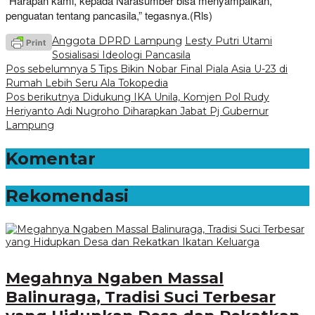
“Harapan kami, kepada Narasumber bisa menyampaikan,
penguatan tentang pancasila,” tegasnya.(Rls)
Anggota DPRD Lampung
Lesty Putri Utami
Sosialisasi Ideologi Pancasila
Navigasi
Pos sebelumnya
5 Tips Bikin Nobar Final Piala Asia U-23 di
Rumah Lebih Seru Ala Tokopedia
pos
Pos berikutnya
Didukung IKA Unila, Komjen Pol Rudy
Heriyanto Adi Nugroho Diharapkan Jabat Pj Gubernur
Lampung
Komentar
Rekomendasi
Megahnya Ngaben Massal
Balinuraga, Tradisi Suci Terbesar