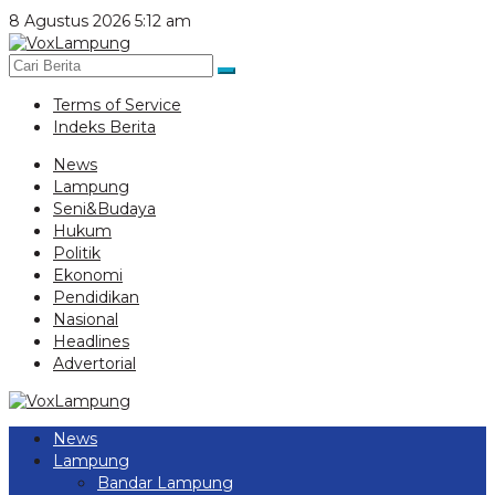
Lewati
8 Agustus 2026 5:12 am
ke
konten
Terms of Service
Indeks Berita
News
Lampung
Seni&Budaya
Hukum
Politik
Ekonomi
Pendidikan
Nasional
Headlines
Advertorial
News
Lampung
Bandar Lampung