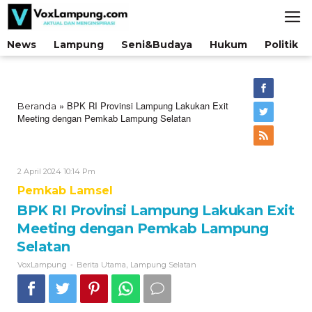
Lewati
ke
konten
News
Lampung
Seni&Budaya
Hukum
Politik
»
BPK RI Provinsi Lampung Lakukan Exit
Beranda
Meeting dengan Pemkab Lampung Selatan
Oleh
2 April 2024 10:14 Pm
VoxLampung
Pemkab Lamsel
BPK RI Provinsi Lampung Lakukan Exit
Meeting dengan Pemkab Lampung
Selatan
-
,
VoxLampung
Berita Utama
Lampung Selatan