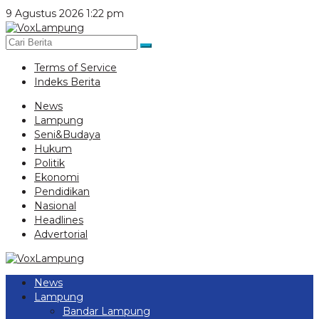
Lewati
9 Agustus 2026 1:22 pm
ke
konten
Terms of Service
Indeks Berita
News
Lampung
Seni&Budaya
Hukum
Politik
Ekonomi
Pendidikan
Nasional
Headlines
Advertorial
News
Lampung
Bandar Lampung