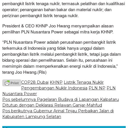
pembangkit listrik tenaga nuklir, termasuk pelatihan dan kualifikasi
operator; penanganan bahan bakar dan material nuklir; dan
perizinan pembangkit listrik tenaga nuklir.
President & CEO KHNP Joo Hwang menyampaikan alasan
pemilihan PLN Nusantara Power sebagai mitra kerja KHNP.
“PLN Nusantara Power adalah perusahaan pembangkit listrik
terkemuka di Indonesia yang tidak hanya unggul dalam
pembangkitan listrik melalui pembangkit listrik, tetapi juga dalam
bidang operasi dan pemeliharaan. Selain itu, perusahaan ini
memimpin dalam memperkenalkan energi nuklir di Indonesia,”
terang Joo Hwang.(Rls)
COP28 Dubai
KHNP
Listrik Tenaga Nuklir
Pengembangan Nuklir Indonesia
PLN NP
PLN
Nusantara Power
Navigasi
Pos sebelumnya
Pagelaran Budaya di Lapangan Kalpataru
Ditutup dengan Deklarasi Relawan Ganjar-Mahfud
pos
Pos berikutnya
Gubernur Arinal Tinjau Perbaikan Jalan di
Kabupaten Lampung Selatan