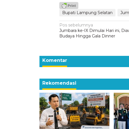
Bupati Lampung Selatan
Jum
Navigasi
Pos sebelumnya
Jumbara ke-IX Dimulai Hari ini, Dia
pos
Budaya Hingga Gala Dinner
Komentar
Rekomendasi