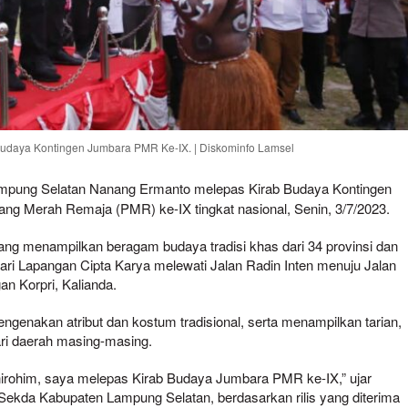
udaya Kontingen Jumbara PMR Ke-IX. | Diskominfo Lamsel
mpung Selatan Nanang Ermanto melepas Kirab Budaya Kontingen
ng Merah Remaja (PMR) ke-IX tingkat nasional, Senin, 3/7/2023.
g menampilkan beragam budaya tradisi khas dari 34 provinsi dan
ari Lapangan Cipta Karya melewati Jalan Radin Inten menuju Jalan
n Korpri, Kalianda.
ngenakan atribut dan kostum tradisional, serta menampilkan tarian,
ari daerah masing-masing.
irohim, saya melepas Kirab Budaya Jumbara PMR ke-IX,” ujar
ekda Kabupaten Lampung Selatan, berdasarkan rilis yang diterima