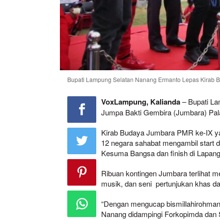
Bupati Lampung Selatan Nanang Ermanto Lepas Kirab B
VoxLampung, Kalianda
– Bupati La
Jumpa Bakti Gembira (Jumbara) Pala
Kirab Budaya Jumbara PMR ke-IX yan
12 negara sahabat mengambil start d
Kesuma Bangsa dan finish di Lapanga
Ribuan kontingen Jumbara terlihat me
musik, dan seni pertunjukan khas d
“Dengan mengucap bismillahirohman
Nanang didampingi Forkopimda dan S