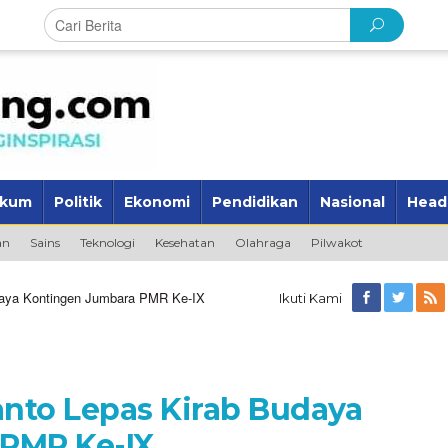
kum
Politik
Ekonomi
Pendidikan
Nasional
Head
an
Sains
Teknologi
Kesehatan
Olahraga
Pilwakot
daya Kontingen Jumbara PMR Ke-IX
Ikuti Kami
nto Lepas Kirab Budaya
PMR Ke-IX