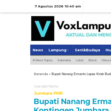
Lewati
ke
7 Agustus 2026 10:40 am
konten
News
Lampung
Seni&Budaya
Hu
# News Topics
Indonesia
Lokal
Bisnis
Hibur
»
Bupati Nanang Ermanto Lepas Kirab Bu
Beranda
Oleh
3 Juli 2023 7:55 Pm
VoxLampung
Jumbara PMR
Bupati Nanang Erma
Kontingen Jumbara 