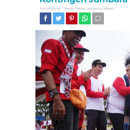
-
,
VoxLampung
Berita Utama
Lampung Selatan