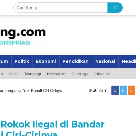
kum
Politik
Ekonomi
Pendidikan
Nasional
Headl
an
Sains
Teknologi
Kesehatan
Olahraga
Pilwakot
r Lampung, Yuk Kenali Ciri-Cirinya
Ikuti Kami
okok Ilegal di Bandar
 Ciri-Cirinya