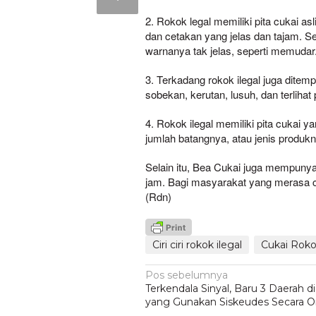
2. Rokok legal memiliki pita cukai a
dan cetakan yang jelas dan tajam. Se
warnanya tak jelas, seperti memudar
3. Terkadang rokok ilegal juga ditemp
sobekan, kerutan, lusuh, dan terlihat
4. Rokok ilegal memiliki pita cukai
jumlah batangnya, atau jenis produk
Selain itu, Bea Cukai juga mempunya
jam. Bagi masyarakat yang merasa cu
(Rdn)
Ciri ciri rokok ilegal
Cukai Rok
Navigasi
Pos sebelumnya
Terkendala Sinyal, Baru 3 Daerah 
pos
yang Gunakan Siskeudes Secara O