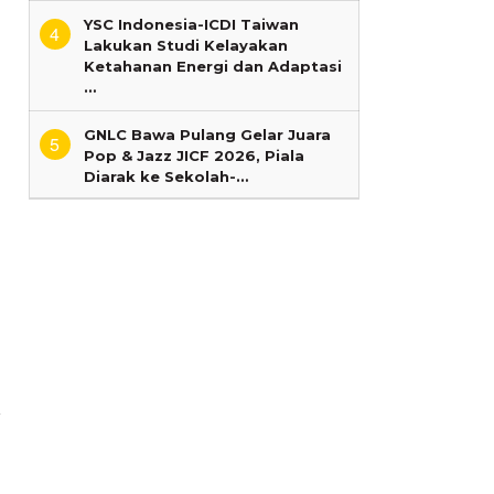
YSC Indonesia-ICDI Taiwan
4
Lakukan Studi Kelayakan
Ketahanan Energi dan Adaptasi
…
GNLC Bawa Pulang Gelar Juara
5
Pop & Jazz JICF 2026, Piala
Diarak ke Sekolah-…
a
g
n
M