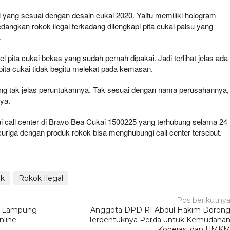
sli yang sesuai dengan desain cukai 2020. Yaitu memiliki hologram
dangkan rokok ilegal terkadang dilengkapi pita cukai palsu yang
.
el pita cukai bekas yang sudah pernah dipakai. Jadi terlihat jelas ada
 pita cukai tidak begitu melekat pada kemasan.
 yang tak jelas peruntukannya. Tak sesuai dengan nama perusahannya,
nya.
i call center di Bravo Bea Cukai 1500225 yang terhubung selama 24
riga dengan produk rokok bisa menghubungi call center tersebut.
ok
Rokok Ilegal
Pos berikutny
di Lampung
Anggota DPD RI Abdul Hakim Doron
nline
Terbentuknya Perda untuk Kemudaha
Koperasi dan UMK