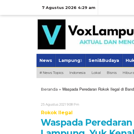
Lewati
ke
7 Agustus 2026 4:29 am
konten
News
Lampung
Seni&Budaya
Hu
# News Topics
Indonesia
Lokal
Bisnis
Hibur
»
Waspada Peredaran Rokok Ilegal di Banda
Beranda
Oleh
25 Agustus 2021 9:08 Pm
VoxLampung
Rokok Ilegal
Waspada Peredaran R
Lampung, Yuk Kenali