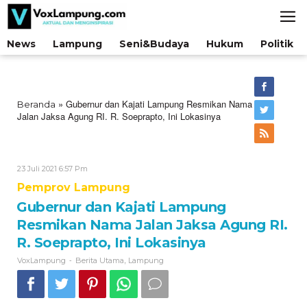
Lewati
ke
konten
News
Lampung
Seni&Budaya
Hukum
Politik
»
Gubernur dan Kajati Lampung Resmikan Nama
Beranda
Jalan Jaksa Agung RI. R. Soeprapto, Ini Lokasinya
Oleh
23 Juli 2021 6:57 Pm
VoxLampung
Pemprov Lampung
Gubernur dan Kajati Lampung
Resmikan Nama Jalan Jaksa Agung RI.
R. Soeprapto, Ini Lokasinya
-
,
VoxLampung
Berita Utama
Lampung