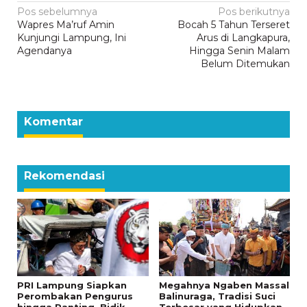
Navigasi
Pos sebelumnya
Pos berikutnya
Wapres Ma’ruf Amin
Bocah 5 Tahun Terseret
pos
Kunjungi Lampung, Ini
Arus di Langkapura,
Agendanya
Hingga Senin Malam
Belum Ditemukan
Komentar
Rekomendasi
PRI Lampung Siapkan
Megahnya Ngaben Massal
Perombakan Pengurus
Balinuraga, Tradisi Suci