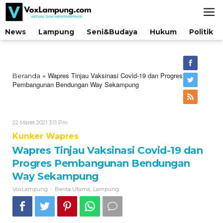
Lewati
ke
konten
News
Lampung
Seni&Budaya
Hukum
Politik
»
Wapres Tinjau Vaksinasi Covid-19 dan Progres
Beranda
Pembangunan Bendungan Way Sekampung
Oleh
22 Maret 2021 3:11 Pm
VoxLampung
Kunker Wapres
Wapres Tinjau Vaksinasi Covid-19 dan
Progres Pembangunan Bendungan
Way Sekampung
-
,
VoxLampung
Berita Utama
Lampung