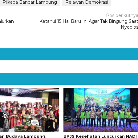
Pilkada Bandar Lampung
Relawan Demokrasi
Pos berikutny
alurkan
Ketahui 15 Hal Baru Ini Agar Tak Bingung Saa
Nyoblo
an Budaya Lampung,
BPJS Kesehatan Luncurkan NADI