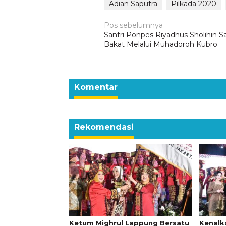
Adian Saputra
Pilkada 2020
Navigasi
Pos sebelumnya
Santri Ponpes Riyadhus Sholihin S
pos
Bakat Melalui Muhadoroh Kubro
Komentar
Rekomendasi
Ketum Mighrul Lappung Bersatu
Kenalk