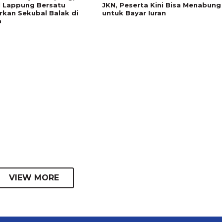
l Lappung Bersatu
JKN, Peserta Kini Bisa Menabung
rkan Sekubal Balak di
untuk Bayar Iuran
a
VIEW MORE