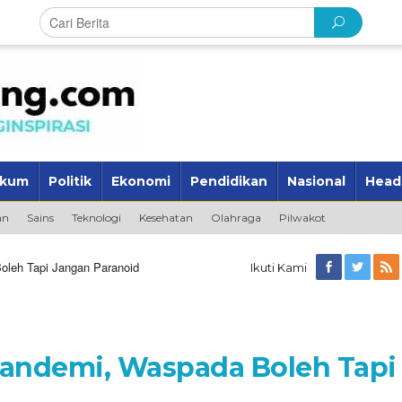
kum
Politik
Ekonomi
Pendidikan
Nasional
Head
an
Sains
Teknologi
Kesehatan
Olahraga
Pilwakot
leh Tapi Jangan Paranoid
Ikuti Kami
Pandemi, Waspada Boleh Tapi