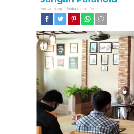
-
,
VoxLampung
Berita Utama
Politik