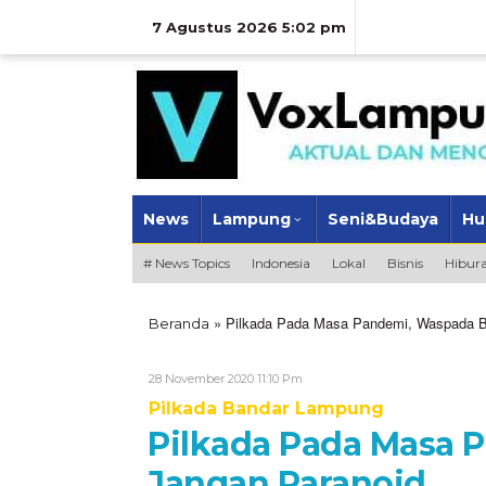
Lewati
ke
7 Agustus 2026 5:02 pm
konten
News
Lampung
Seni&Budaya
Hu
# News Topics
Indonesia
Lokal
Bisnis
Hibur
»
Pilkada Pada Masa Pandemi, Waspada Bo
Beranda
Oleh
28 November 2020 11:10 Pm
VoxLampung
Pilkada Bandar Lampung
Pilkada Pada Masa 
Jangan Paranoid