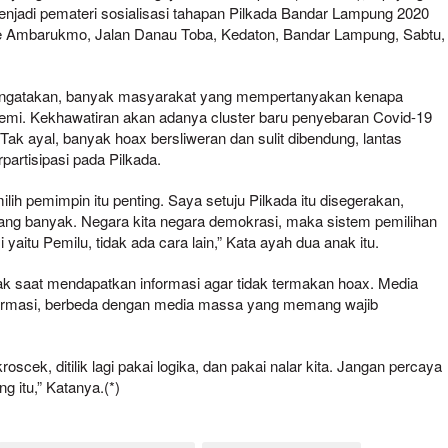
enjadi pemateri sosialisasi tahapan Pilkada Bandar Lampung 2020
fe Ambarukmo, Jalan Danau Toba, Kedaton, Bandar Lampung, Sabtu,
mengatakan, banyak masyarakat yang mempertanyakan kenapa
ndemi. Kekhawatiran akan adanya cluster baru penyebaran Covid-19
k ayal, banyak hoax bersliweran dan sulit dibendung, lantas
artisipasi pada Pilkada.
lih pemimpin itu penting. Saya setuju Pilkada itu disegerakan,
rang banyak. Negara kita negara demokrasi, maka sistem pemilihan
itu Pemilu, tidak ada cara lain,” Kata ayah dua anak itu.
jak saat mendapatkan informasi agar tidak termakan hoax. Media
nformasi, berbeda dengan media massa yang memang wajib
oscek, ditilik lagi pakai logika, dan pakai nalar kita. Jangan percaya
ng itu,” Katanya.(*)