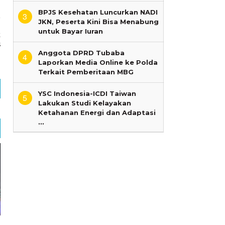
BPJS Kesehatan Luncurkan NADI
3
JKN, Peserta Kini Bisa Menabung
a
untuk Bayar Iuran
t
s
Anggota DPRD Tubaba
4
Laporkan Media Online ke Polda
Terkait Pemberitaan MBG
YSC Indonesia-ICDI Taiwan
5
Lakukan Studi Kelayakan
Ketahanan Energi dan Adaptasi
…